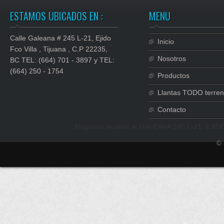
ESTAMOS UBICADOS EN :
MENU
Calle Galeana # 245 L-21, Ejido
Inicio
Fco Villa , Tijuana , C.P 22235,
Nosotros
BC TEL: (664) 701 - 3897 y TEL:
(664) 250 - 1754
Productos
Llantas TODO terre
Contacto
Mopacsa
located at
GALEANA 245 L-21, EJID
© 